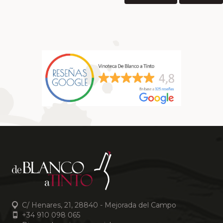
C/ Henares, 21, 28840 - Mejorada del Campo
+34 910 098 065