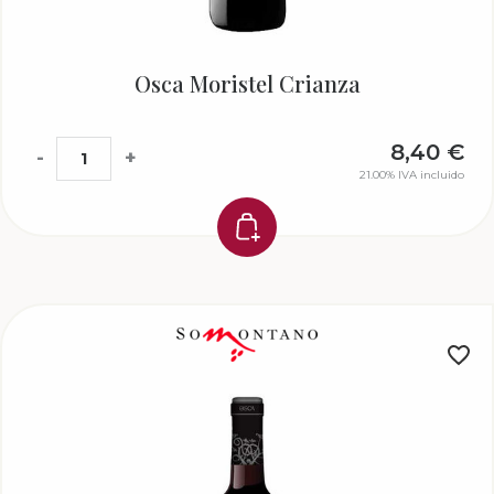
Osca Moristel Crianza
8,40
€
-
+
21.00%
IVA incluido