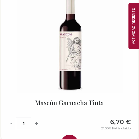
ACTIVIDAD RECIENTE
Mascún Garnacha Tinta
6,70
€
-
+
21.00%
IVA incluido