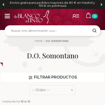
Envíos gratis para pedidos mayores de 80 € en Madrid y
195 € en península
0
HOME
D.O. SOMONTANO
D.O. Somontano
FILTRAR PRODUCTOS
mostrando
1
al
10
de
10