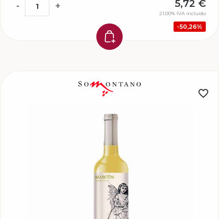
5,72
€
-
+
21.00%
IVA incluido
50,26%