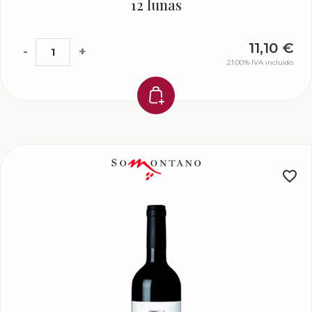
12 lunas
11,10
€
-
+
21.00%
IVA incluido