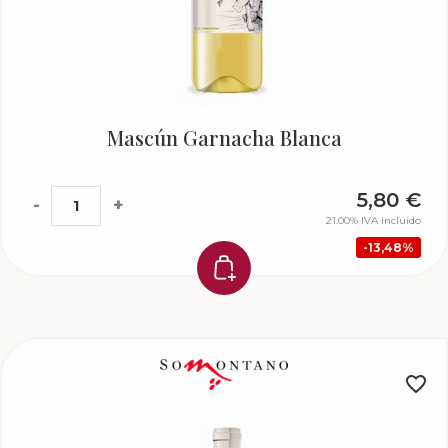
Mascún Garnacha Blanca
5,80
€
-
+
21.00%
IVA incluido
13,48%