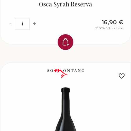
Osca Syrah Reserva
16,90
€
-
+
21.00%
IVA incluido