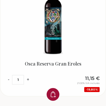
Osca Reserva Gran Eroles
11,15
€
-
+
21.00%
IVA incluido
19,80%