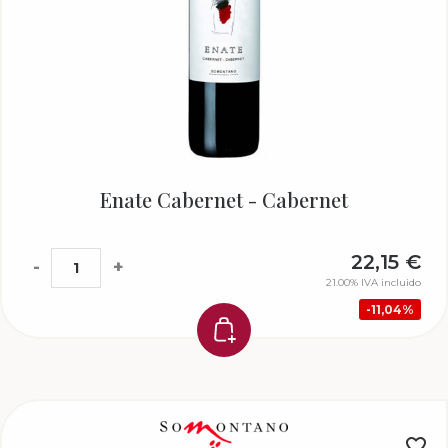
Enate Cabernet - Cabernet
22,15
€
-
+
21.00%
IVA incluido
11,04%