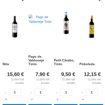
Pago de
Valdoneje
Petit Cárabo,
Nita
Tinto
Tinto
Poboleda
15,60
€
7,90
€
9,50
€
12,15
€
21.00%
IVA
21.00%
IVA
21.00%
IVA
21.00%
IVA
incluido
incluido
incluido
incluido
-
-
-
-
+
+
+
+