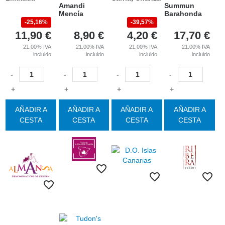
Amandi
Summun
Mencía
Barahonda
25,16%
39,57%
11,90
€
8,90
€
4,20
€
17,70
€
21.00%
IVA
21.00%
IVA
21.00%
IVA
21.00%
IVA
incluido
incluido
incluido
incluido
-
-
-
-
+
+
+
+
AÑADIR A
AÑADIR A
AÑADIR A
AÑADIR A
CESTA
CESTA
CESTA
CESTA