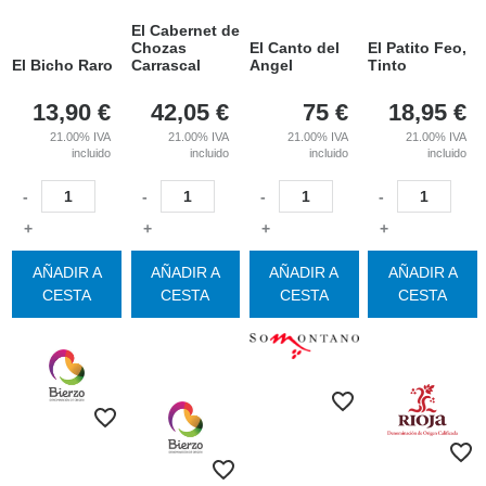
El Cabernet de
Chozas
El Canto del
El Patito Feo,
El Bicho Raro
Carrascal
Angel
Tinto
13,90
€
42,05
€
75
€
18,95
€
21.00%
IVA
21.00%
IVA
21.00%
IVA
21.00%
IVA
incluido
incluido
incluido
incluido
-
-
-
-
+
+
+
+
AÑADIR A
AÑADIR A
AÑADIR A
AÑADIR A
CESTA
CESTA
CESTA
CESTA