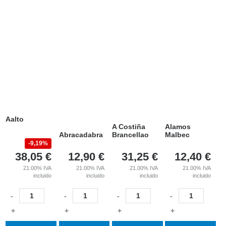
Aalto
A Costiña
Alamos
Abracadabra
Brancellao
Malbec
9,19%
38,05
€
12,90
€
31,25
€
12,40
€
21.00%
IVA
21.00%
IVA
21.00%
IVA
21.00%
IVA
incluido
incluido
incluido
incluido
-
-
-
-
+
+
+
+