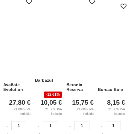
Barbazul
Avañate
Beronia
Evolution
Reserva
Borsao Bole
12,61%
27,80
€
10,05
€
15,75
€
8,15
€
21.00%
IVA
21.00%
IVA
21.00%
IVA
21.00%
IVA
incluido
incluido
incluido
incluido
-
-
-
-