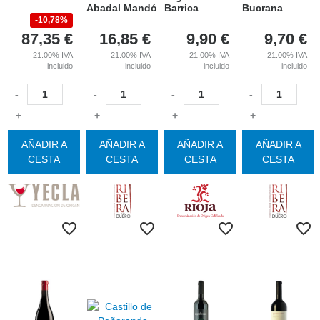
Abadal Mandó
Barrica
Bucrana
10,78%
87,35
€
16,85
€
9,90
€
9,70
€
21.00%
IVA
21.00%
IVA
21.00%
IVA
21.00%
IVA
incluido
incluido
incluido
incluido
-
-
-
-
+
+
+
+
AÑADIR A
AÑADIR A
AÑADIR A
AÑADIR A
CESTA
CESTA
CESTA
CESTA