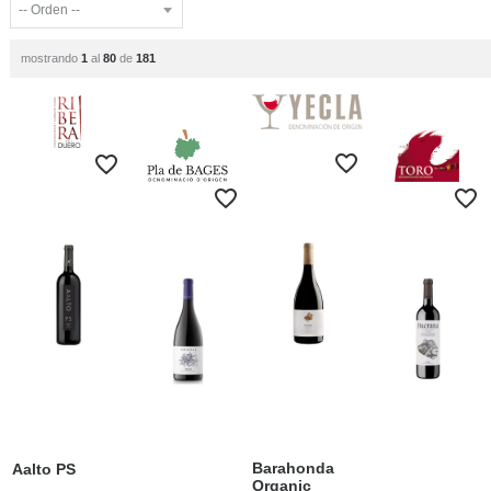
mostrando
1
al
80
de
181
Barahonda
Aalto PS
Organic