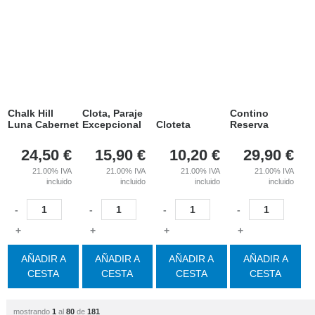
Chalk Hill
Clota, Paraje
Contino
Luna Cabernet
Excepcional
Cloteta
Reserva
24,50
€
15,90
€
10,20
€
29,90
€
21.00%
IVA
21.00%
IVA
21.00%
IVA
21.00%
IVA
incluido
incluido
incluido
incluido
-
-
-
-
+
+
+
+
AÑADIR A
AÑADIR A
AÑADIR A
AÑADIR A
CESTA
CESTA
CESTA
CESTA
mostrando
1
al
80
de
181