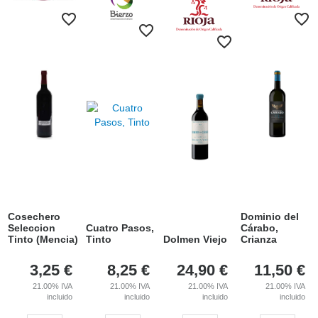
Cosechero
Dominio del
Seleccion
Cuatro Pasos,
Cárabo,
Tinto (Mencia)
Tinto
Dolmen Viejo
Crianza
3,25
€
8,25
€
24,90
€
11,50
€
21.00%
IVA
21.00%
IVA
21.00%
IVA
21.00%
IVA
incluido
incluido
incluido
incluido