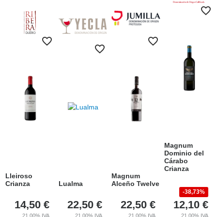
Magnum
Dominio del
Cárabo
Crianza
Lleiroso
Magnum
Crianza
Lualma
Alceño Twelve
38,73%
14,50
€
22,50
€
22,50
€
12,10
€
21.00%
IVA
21.00%
IVA
21.00%
IVA
21.00%
IVA