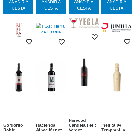
AÑADIR A
AÑADIR A
AÑADIR A
AÑADIR A
CESTA
CESTA
CESTA
CESTA
Heredad
Gorgorito
Hacienda
Candela Petit
Inedita 04
Roble
Albae Merlot
Verdot
Tempranillo