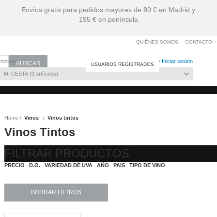
Envíos gratis para pedidos mayores de 80 € en Madrid y
195 € en península
QUIÉNES SOMOS
CONTACTO
Invitado
Date de alta
/
Iniciar sesión
USUARIOS REGISTRADOS
MI CESTA
0
artículos
Home
Vinos
Vinos tintos
Vinos Tintos
FILTRAR PRODUCTOS
PRECIO
D.O.
VARIEDAD DE UVA
AÑO
PAIS
TIPO DE VINO