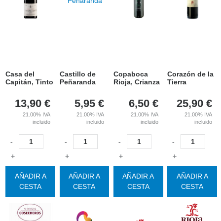
Casa del
Castillo de
Copaboca
Corazón de la
Capitán, Tinto
Peñaranda
Rioja, Crianza
Tierra
13,90
€
5,95
€
6,50
€
25,90
€
21.00%
IVA
21.00%
IVA
21.00%
IVA
21.00%
IVA
incluido
incluido
incluido
incluido
-
-
-
-
+
+
+
+
AÑADIR A
AÑADIR A
AÑADIR A
AÑADIR A
CESTA
CESTA
CESTA
CESTA