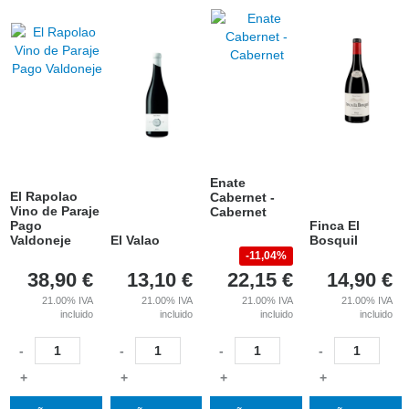
Enate
El Rapolao
Cabernet -
Vino de Paraje
Cabernet
Pago
Finca El
Valdoneje
El Valao
Bosquil
11,04%
38,90
€
13,10
€
22,15
€
14,90
€
21.00%
IVA
21.00%
IVA
21.00%
IVA
21.00%
IVA
incluido
incluido
incluido
incluido
-
-
-
-
+
+
+
+