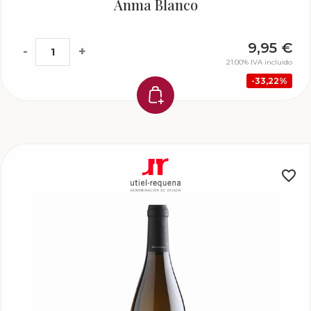
Anma Blanco
9,95
€
-
+
21.00%
IVA incluido
33,22%