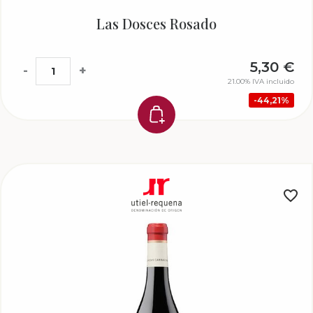
Las Dosces Rosado
5,30
€
-
+
21.00%
IVA incluido
44,21%