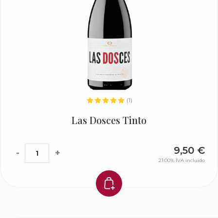
(1)
Las Dosces Tinto
9,50
€
-
+
21.00%
IVA incluido