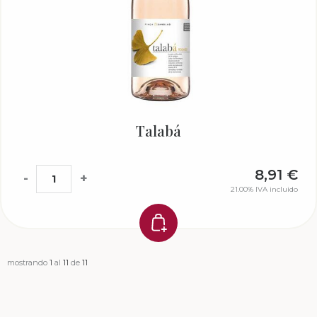
Talabá
8,91
€
-
+
21.00%
IVA incluido
mostrando
1
al
11
de
11