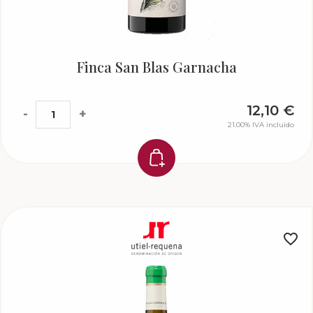
Finca San Blas Garnacha
12,10
€
-
+
21.00%
IVA incluido