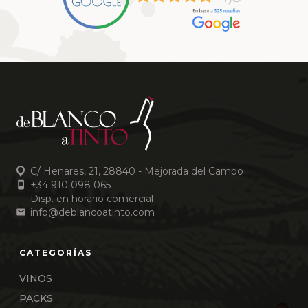
C/ Henares, 21, 28840 - Mejorada del Campo
+34 910 098 065
Disp. en horario comercial
info@deblancoatinto.com
VINOS
PACKS