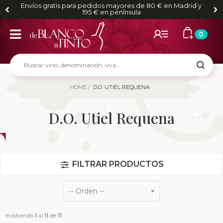
Envíos gratis para pedidos mayores de 80 € en Madrid y
195 € en península
0
HOME
D.O. UTIEL REQUENA
D.O. Utiel Requena
FILTRAR PRODUCTOS
mostrando
1
al
11
de
11