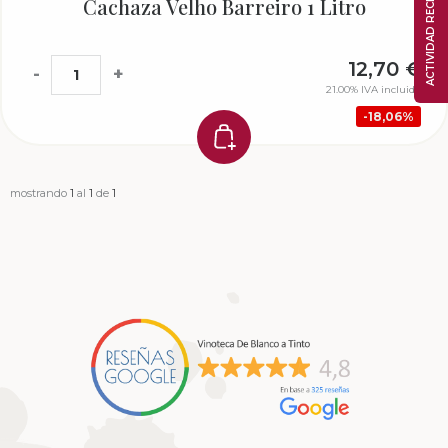
ACTIVIDAD RECIENTE
Cachaza Velho Barreiro 1 Litro
12,70
€
-
+
21.00%
IVA incluido
18,06%
mostrando
1
al
1
de
1