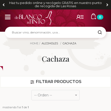
195 € en península
0
HOME
ALCOHOLES
CACHAZA
Cachaza
FILTRAR PRODUCTOS
mostrando
1
al
1
de
1