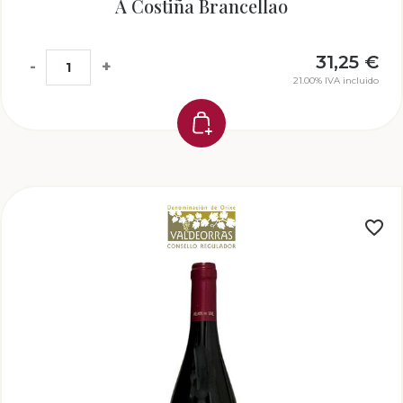
A Costiña Brancellao
31,25
€
-
+
21.00%
IVA incluido