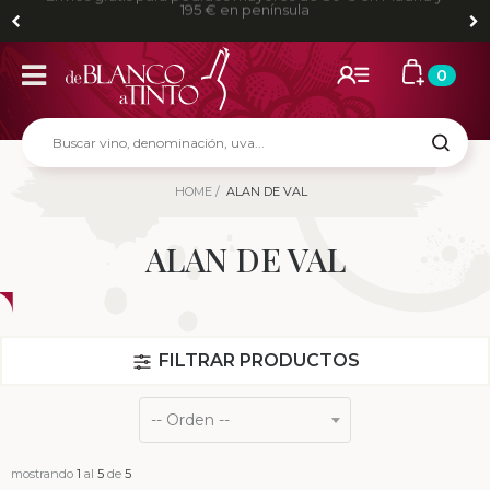
Envíos gratis para pedidos mayores de 80 € en Madrid y
195 € en península
0
HOME
ALAN DE VAL
ALAN DE VAL
FILTRAR PRODUCTOS
mostrando
1
al
5
de
5