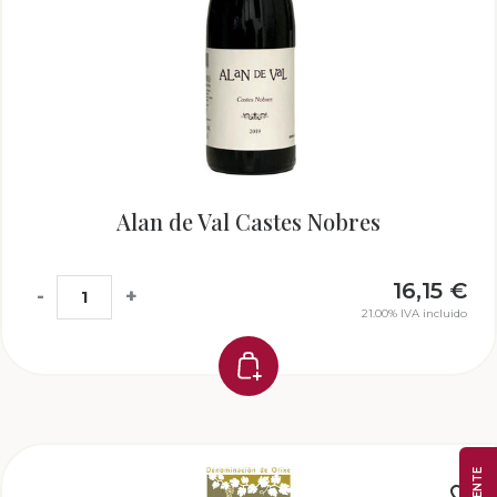
Alan de Val Castes Nobres
16,15
€
-
+
21.00%
IVA incluido