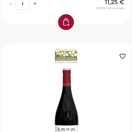
11,25
€
-
+
21.00%
IVA incluido