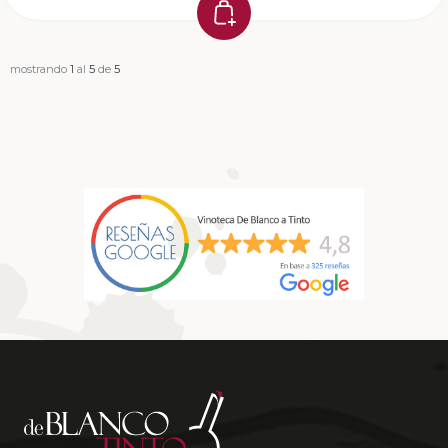
mostrando
1
al
5
de
5