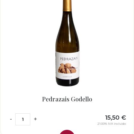
Pedrazais Godello
15,50
€
-
+
21.00%
IVA incluido