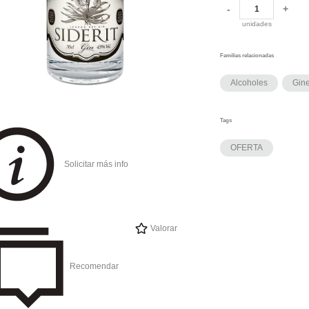
-
+
unidades
Familias relacionadas
Alcoholes
Gin
Tags
OFERTA
Solicitar más info
Valorar
Recomendar