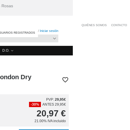
s Rosas
QUIÉNES SOMOS
CONTACTO
Date de alta
/
Iniciar sesión
SUARIOS REGISTRADOS
D.O.
 London Dry
PVP:
29,95€
-30%
ANTES 29,95€
20,97
€
21.00%
IVA incluido