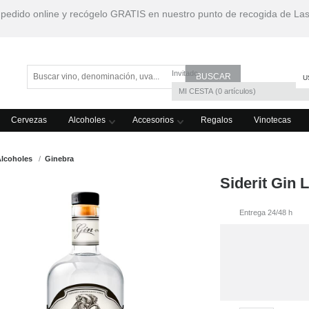
 pedido online y recógelo GRATIS en nuestro punto de recogida de La
Invitado
U
MI CESTA
0
artículos
Cervezas
Alcoholes
Accesorios
Regalos
Vinotecas
Alcoholes
Ginebra
Siderit Gin
Entrega 24/48 h