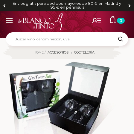
Envíos gratis para pedidos mayores de 80 € en Madrid y
195 € en península
0
HOME
ACCESORIOS
COCTELERÍA