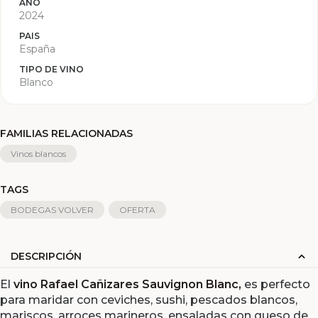
AÑO
2024
PAIS
España
TIPO DE VINO
Blanco
FAMILIAS RELACIONADAS
Vinos blancos
TAGS
BODEGAS VOLVER
OFERTA
DESCRIPCIÓN
El
vino Rafael Cañizares Sauvignon Blanc,
es perfecto
para maridar con ceviches, sushi, pescados blancos,
mariscos, arroces marineros, ensaladas con queso de