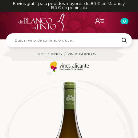
Envíos gratis para pedidos mayores de 80 € en Madrid y
195 € en península
0
HOME
VINOS
VINOS BLANCOS