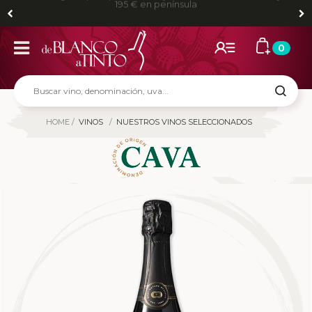
Envíos gratis para pedidos mayores de 80 € en Madrid y
195 € en península
0
HOME
VINOS
NUESTROS VINOS SELECCIONADOS