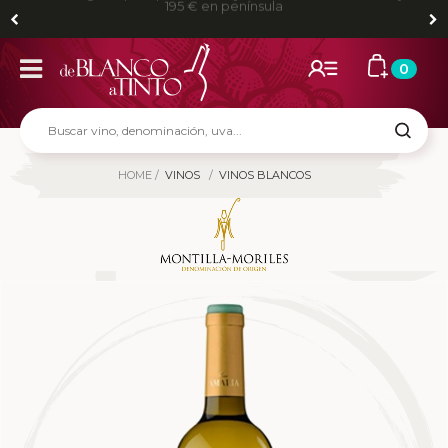
Envíos gratis para pedidos mayores de 80 € en Madrid y
195 € en península
0
HOME
VINOS
VINOS BLANCOS