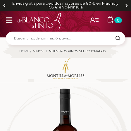
Envíos gratis para pedidos mayores de 80 € en Madrid y
195 € en península
0
HOME
VINOS
NUESTROS VINOS SELECCIONADOS