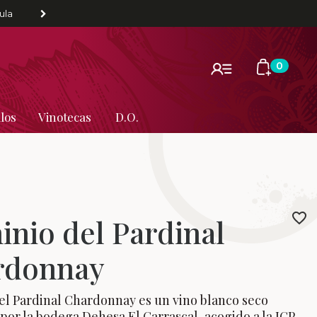
ula
0
los
Vinotecas
D.O.
nio del Pardinal
rdonnay
l Pardinal Chardonnay es un vino blanco seco
por la bodega Dehesa El Carrascal, acogido a la IGP