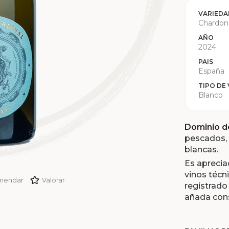
VARIEDA
Chardon
AÑO
2024
PAIS
España
TIPO DE
Blanco
Dominio d
pescados, 
blancas.
Es aprecia
vinos técn
mendar
Valorar
registrado
añada con