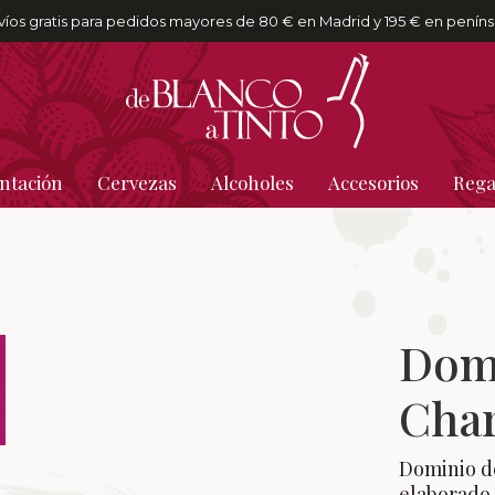
víos gratis para pedidos mayores de 80 € en Madrid y 195 € en peníns
ntación
Cervezas
Alcoholes
Accesorios
Rega
Domi
Cha
Dominio de
elaborado 