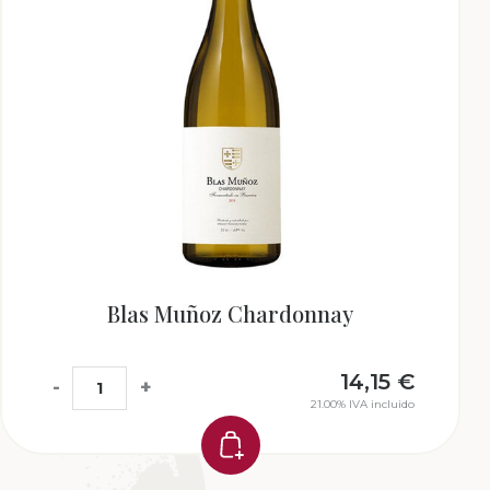
Blas Muñoz Chardonnay
14,15
€
-
+
21.00%
IVA incluido