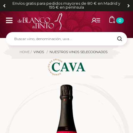
Envíos gratis para pedidos mayores de 80 € en Madrid y
195 € en península
0
HOME
VINOS
NUESTROS VINOS SELECCIONADOS