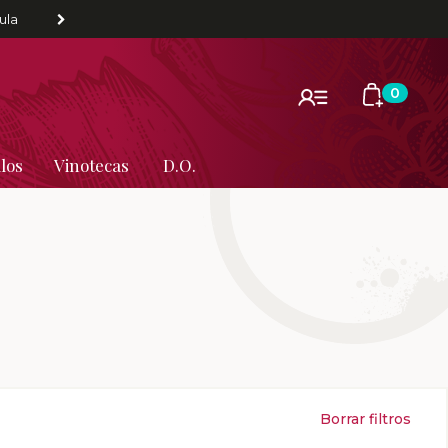
ula
0
los
Vinotecas
D.O.