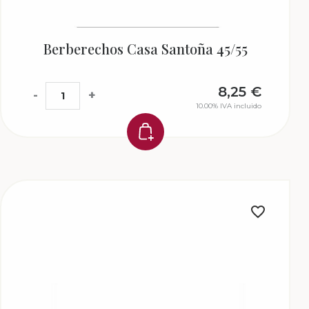
Berberechos Casa Santoña 45/55
8,25
€
-
+
10.00%
IVA incluido