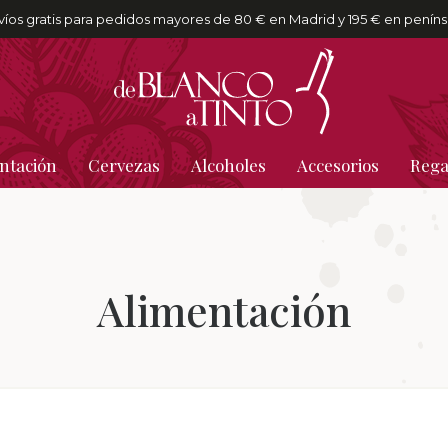
víos gratis para pedidos mayores de 80 € en Madrid y 195 € en peníns
ntación
Cervezas
Alcoholes
Accesorios
Rega
Alimentación