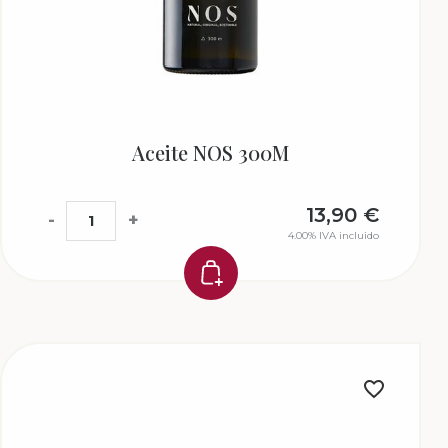
Aceite NOS 300M
13,90
€
-
+
4.00%
IVA incluido