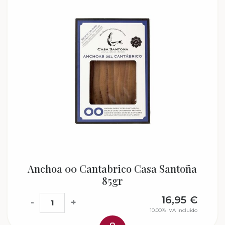
Anchoa 00 Cantabrico Casa Santoña
85gr
16,95
€
-
+
10.00%
IVA incluido