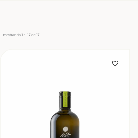
mostrando
1
al
17
de
17