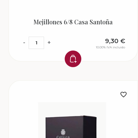
Mejillones 6/8 Casa Santoña
9,30
€
-
+
10.00%
IVA incluido