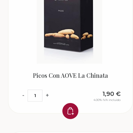
Picos Con AOVE La Chinata
1,90
€
-
+
4.00%
IVA incluido