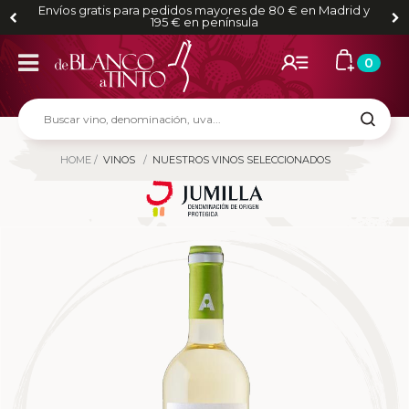
Envíos gratis para pedidos mayores de 80 € en Madrid y
195 € en península
0
HOME
VINOS
NUESTROS VINOS SELECCIONADOS