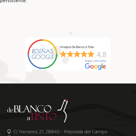
persistente.
C/ Henares, 21, 28840 - Mejorada del Campo