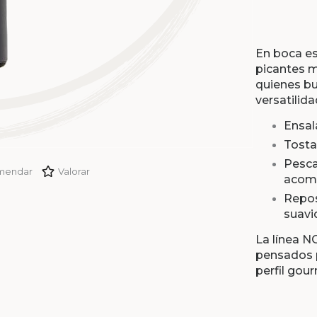
En boca es
picantes m
quienes bu
versatilida
Ensal
Tosta
Pesca
mendar
Valorar
acomp
Repos
suavi
La línea N
pensados p
perfil gou