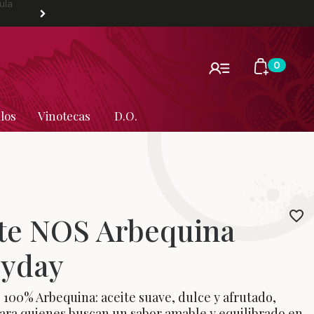
ula
0
los
Vinotecas
D.O.
te NOS Arbequina
ryday
00% Arbequina: aceite suave, dulce y afrutado,
ara quienes buscan un sabor amable y equilibrado en