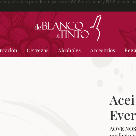
víos gratis para pedidos mayores de 80 € en Madrid y 195 € en peníns
ntación
Cervezas
Alcoholes
Accesorios
Rega
Acei
Eve
AOVE NOS 1
perfecto p